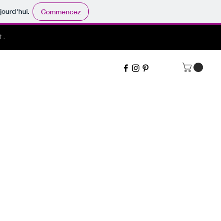
jourd'hui.
Commencez
t.