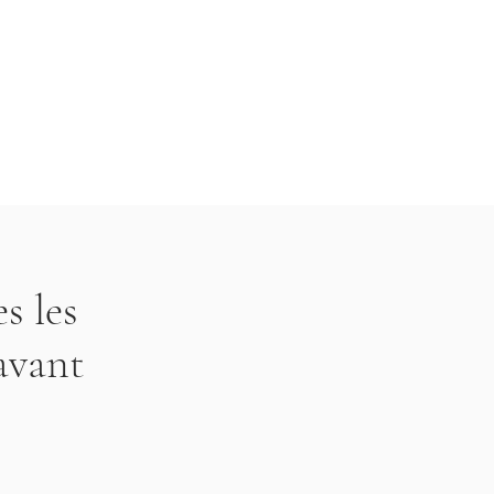
droit de refuser l'échange ou le
cas contraire.
s les
avant